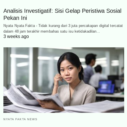
Analisis Investigatif: Sisi Gelap Peristiwa Sosial
Pekan Ini
Nyata Nyata Fakta - Tidak kurang dari 3 juta percakapan digital tercatat
dalam 48 jam terakhir membahas satu isu ketidakadilan…
3 weeks ago
NYATA FAKTA NEWS