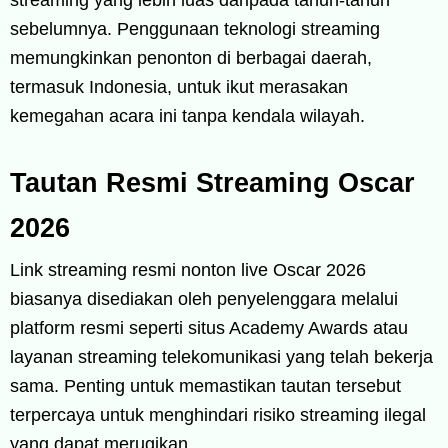
sebelumnya. Penggunaan teknologi streaming
memungkinkan penonton di berbagai daerah,
termasuk Indonesia, untuk ikut merasakan
kemegahan acara ini tanpa kendala wilayah.
Tautan Resmi Streaming Oscar
2026
Link streaming resmi nonton live Oscar 2026
biasanya disediakan oleh penyelenggara melalui
platform resmi seperti situs Academy Awards atau
layanan streaming telekomunikasi yang telah bekerja
sama. Penting untuk memastikan tautan tersebut
terpercaya untuk menghindari risiko streaming ilegal
yang dapat merugikan.