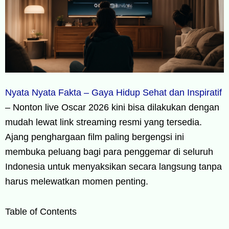
Nyata Nyata Fakta – Gaya Hidup Sehat dan Inspiratif
– Nonton live Oscar 2026 kini bisa dilakukan dengan
mudah lewat link streaming resmi yang tersedia.
Ajang penghargaan film paling bergengsi ini
membuka peluang bagi para penggemar di seluruh
Indonesia untuk menyaksikan secara langsung tanpa
harus melewatkan momen penting.
Table of Contents