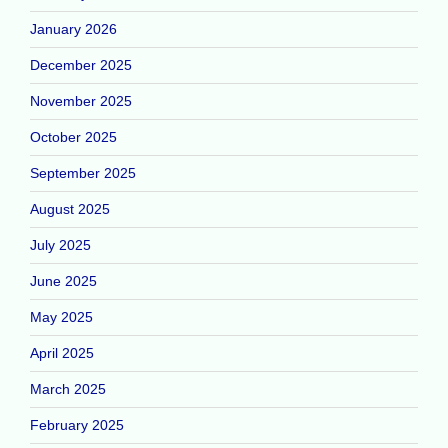
January 2026
December 2025
November 2025
October 2025
September 2025
August 2025
July 2025
June 2025
May 2025
April 2025
March 2025
February 2025