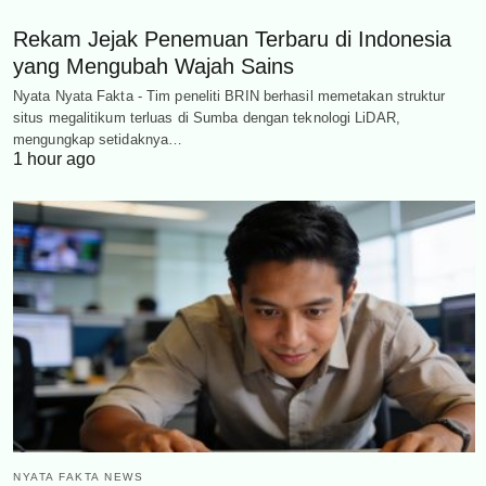
Rekam Jejak Penemuan Terbaru di Indonesia
yang Mengubah Wajah Sains
Nyata Nyata Fakta - Tim peneliti BRIN berhasil memetakan struktur
situs megalitikum terluas di Sumba dengan teknologi LiDAR,
mengungkap setidaknya…
1 hour ago
NYATA FAKTA NEWS