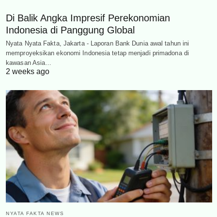
Di Balik Angka Impresif Perekonomian
Indonesia di Panggung Global
Nyata Nyata Fakta, Jakarta - Laporan Bank Dunia awal tahun ini
memproyeksikan ekonomi Indonesia tetap menjadi primadona di
kawasan Asia…
2 weeks ago
NYATA FAKTA NEWS