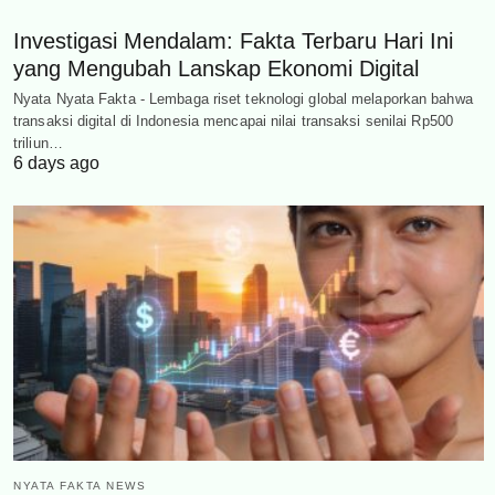
Investigasi Mendalam: Fakta Terbaru Hari Ini
yang Mengubah Lanskap Ekonomi Digital
Nyata Nyata Fakta - Lembaga riset teknologi global melaporkan bahwa
transaksi digital di Indonesia mencapai nilai transaksi senilai Rp500
triliun…
6 days ago
NYATA FAKTA NEWS