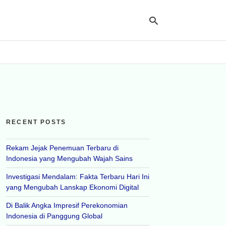
Ty
yo
se
qu
an
hit
RECENT POSTS
ent
Rekam Jejak Penemuan Terbaru di
Indonesia yang Mengubah Wajah Sains
Investigasi Mendalam: Fakta Terbaru Hari Ini
yang Mengubah Lanskap Ekonomi Digital
Di Balik Angka Impresif Perekonomian
Indonesia di Panggung Global