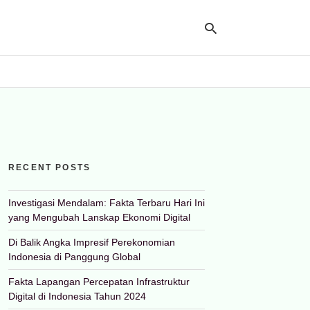
Ty
yo
se
qu
an
hit
RECENT POSTS
ent
Investigasi Mendalam: Fakta Terbaru Hari Ini
yang Mengubah Lanskap Ekonomi Digital
Di Balik Angka Impresif Perekonomian
Indonesia di Panggung Global
Fakta Lapangan Percepatan Infrastruktur
Digital di Indonesia Tahun 2024