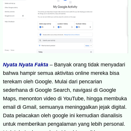
Nyata Nyata Fakta
– Banyak orang tidak menyadari
bahwa hampir semua aktivitas online mereka bisa
terekam oleh Google. Mulai dari pencarian
sederhana di Google Search, navigasi di Google
Maps, menonton video di YouTube, hingga membuka
email di Gmail, semuanya meninggalkan jejak digital.
Data pelacakan oleh google ini kemudian dianalisis
untuk memberikan pengalaman yang lebih personal.