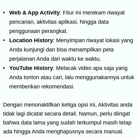
Web & App Activity
: Fitur ini merekam riwayat
pencarian, aktivitas aplikasi, hingga data
penggunaan perangkat.
Location History
: Menyimpan riwayat lokasi yang
Anda kunjungi dan bisa menampilkan peta
perjalanan Anda dari waktu ke waktu.
YouTube History
: Melacak video apa saja yang
Anda tonton atau cari, lalu menggunakannya untuk
memberikan rekomendasi.
Dengan menonaktifkan ketiga opsi ini, Aktivitas anda
tidak lagi dicatat secara detail. Namun, perlu diingat
bahwa data lama yang sudah terkumpul masih tetap
ada hingga Anda menghapusnya secara manual.