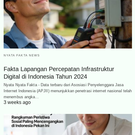
NYATA FAKTA NEWS
Fakta Lapangan Percepatan Infrastruktur
Digital di Indonesia Tahun 2024
Nyata Nyata Fakta - Data terbaru dari Asosiasi Penyelenggara Jasa
Internet Indonesia (APJII) menunjukkan penetrasi internet nasional telah
menembus angka…
3 weeks ago