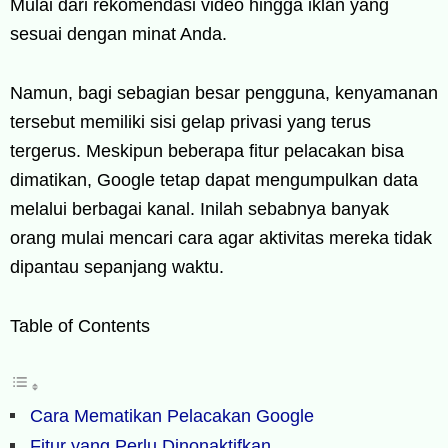
Mulai dari rekomendasi video hingga iklan yang
sesuai dengan minat Anda.
Namun, bagi sebagian besar pengguna, kenyamanan
tersebut memiliki sisi gelap privasi yang terus
tergerus. Meskipun beberapa fitur pelacakan bisa
dimatikan, Google tetap dapat mengumpulkan data
melalui berbagai kanal. Inilah sebabnya banyak
orang mulai mencari cara agar aktivitas mereka tidak
dipantau sepanjang waktu.
Table of Contents
Cara Mematikan Pelacakan Google
Fitur yang Perlu Dinonaktifkan