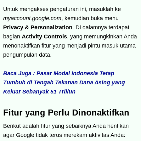
Untuk mengakses pengaturan ini, masuklah ke
myaccount.google.com
, kemudian buka menu
Privacy & Personalization
. Di dalamnya terdapat
bagian
Activity Controls
, yang memungkinkan Anda
menonaktifkan fitur yang menjadi pintu masuk utama
pengumpulan data.
Baca Juga : Pasar Modal Indonesia Tetap
Tumbuh di Tengah Tekanan Dana Asing yang
Keluar Sebanyak 51 Triliun
Fitur yang Perlu Dinonaktifkan
Berikut adalah fitur yang sebaiknya Anda hentikan
agar Google tidak terus merekam aktivitas Anda: