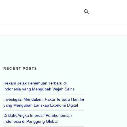
Ty
yo
se
qu
an
hit
RECENT POSTS
ent
Rekam Jejak Penemuan Terbaru di
Indonesia yang Mengubah Wajah Sains
Investigasi Mendalam: Fakta Terbaru Hari Ini
yang Mengubah Lanskap Ekonomi Digital
Di Balik Angka Impresif Perekonomian
Indonesia di Panggung Global