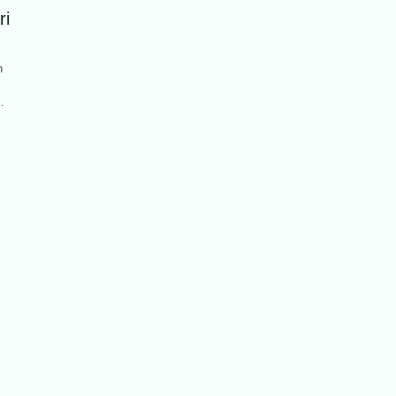
ri
n
…