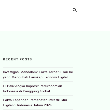
Ty
yo
se
qu
an
hit
RECENT POSTS
ent
Investigasi Mendalam: Fakta Terbaru Hari Ini
yang Mengubah Lanskap Ekonomi Digital
Di Balik Angka Impresif Perekonomian
Indonesia di Panggung Global
Fakta Lapangan Percepatan Infrastruktur
Digital di Indonesia Tahun 2024