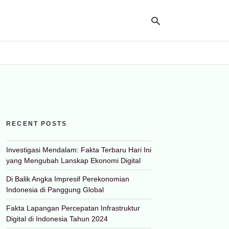
Ty
yo
se
qu
an
hit
RECENT POSTS
ent
Investigasi Mendalam: Fakta Terbaru Hari Ini
yang Mengubah Lanskap Ekonomi Digital
Di Balik Angka Impresif Perekonomian
Indonesia di Panggung Global
Fakta Lapangan Percepatan Infrastruktur
Digital di Indonesia Tahun 2024