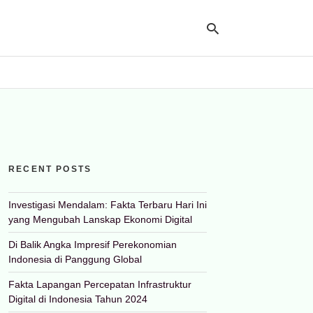
Ty
yo
se
qu
an
hit
RECENT POSTS
ent
Investigasi Mendalam: Fakta Terbaru Hari Ini
yang Mengubah Lanskap Ekonomi Digital
Di Balik Angka Impresif Perekonomian
Indonesia di Panggung Global
Fakta Lapangan Percepatan Infrastruktur
Digital di Indonesia Tahun 2024