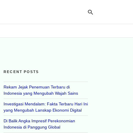
Ty
yo
se
qu
an
hit
RECENT POSTS
ent
Rekam Jejak Penemuan Terbaru di
Indonesia yang Mengubah Wajah Sains
Investigasi Mendalam: Fakta Terbaru Hari Ini
yang Mengubah Lanskap Ekonomi Digital
Di Balik Angka Impresif Perekonomian
Indonesia di Panggung Global