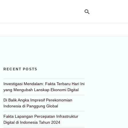
Ty
yo
se
qu
an
hit
RECENT POSTS
ent
Investigasi Mendalam: Fakta Terbaru Hari Ini
yang Mengubah Lanskap Ekonomi Digital
Di Balik Angka Impresif Perekonomian
Indonesia di Panggung Global
Fakta Lapangan Percepatan Infrastruktur
Digital di Indonesia Tahun 2024