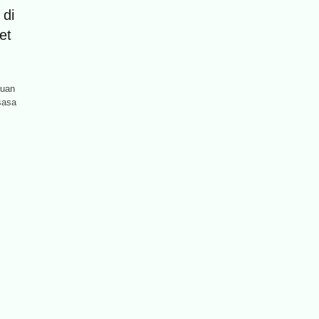
di
et
muan
sasa