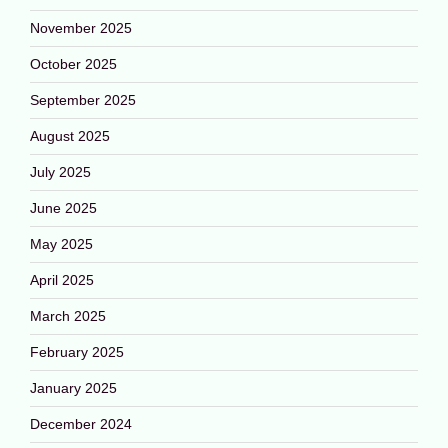
November 2025
October 2025
September 2025
August 2025
July 2025
June 2025
May 2025
April 2025
March 2025
February 2025
January 2025
December 2024