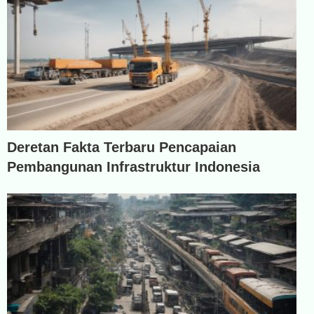
Deretan Fakta Terbaru Pencapaian
Pembangunan Infrastruktur Indonesia