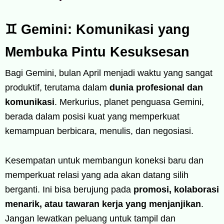
♊ Gemini: Komunikasi yang
Membuka Pintu Kesuksesan
Bagi Gemini, bulan April menjadi waktu yang sangat
produktif, terutama dalam
dunia profesional dan
komunikasi
. Merkurius, planet penguasa Gemini,
berada dalam posisi kuat yang memperkuat
kemampuan berbicara, menulis, dan negosiasi.
Kesempatan untuk membangun koneksi baru dan
memperkuat relasi yang ada akan datang silih
berganti. Ini bisa berujung pada
promosi, kolaborasi
menarik, atau tawaran kerja yang menjanjikan
.
Jangan lewatkan peluang untuk tampil dan