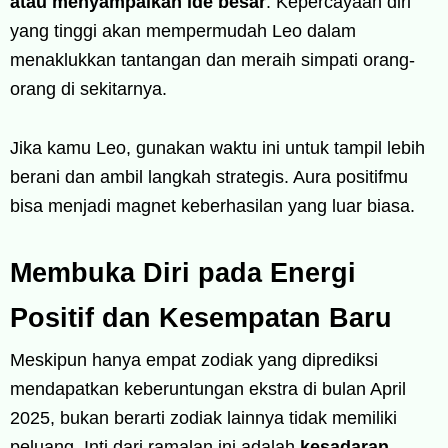
atau menyampaikan ide besar
. Kepercayaan diri
yang tinggi akan mempermudah Leo dalam
menaklukkan tantangan dan meraih simpati orang-
orang di sekitarnya.
Jika kamu Leo, gunakan waktu ini untuk tampil lebih
berani dan ambil langkah strategis. Aura positifmu
bisa menjadi magnet keberhasilan yang luar biasa.
Membuka Diri pada Energi
Positif dan Kesempatan Baru
Meskipun hanya empat zodiak yang diprediksi
mendapatkan keberuntungan ekstra di bulan April
2025, bukan berarti zodiak lainnya tidak memiliki
peluang. Inti dari ramalan ini adalah
kesadaran