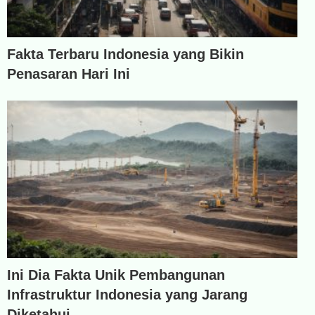
Fakta Terbaru Indonesia yang Bikin
Penasaran Hari Ini
Ini Dia Fakta Unik Pembangunan
Infrastruktur Indonesia yang Jarang
Diketahui