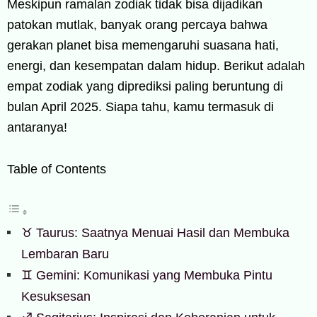
Meskipun ramalan zodiak tidak bisa dijadikan
patokan mutlak, banyak orang percaya bahwa
gerakan planet bisa memengaruhi suasana hati,
energi, dan kesempatan dalam hidup. Berikut adalah
empat zodiak yang diprediksi paling beruntung di
bulan April 2025. Siapa tahu, kamu termasuk di
antaranya!
Table of Contents
♉ Taurus: Saatnya Menuai Hasil dan Membuka
Lembaran Baru
♊ Gemini: Komunikasi yang Membuka Pintu
Kesuksesan